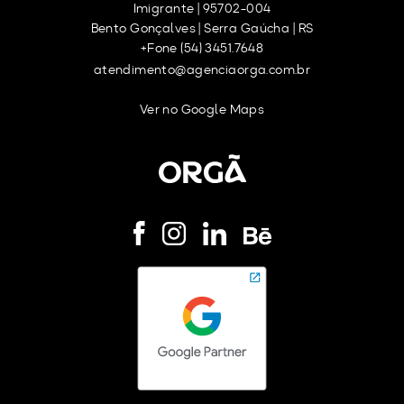
Imigrante | 95702-004
Bento Gonçalves | Serra Gaúcha | RS
+Fone (54) 3451.7648
atendimento@agenciaorga.com.br
Ver no Google Maps