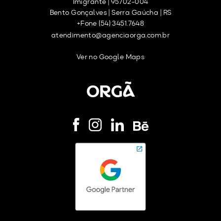
Imigrante | 95702-004
Bento Gonçalves | Serra Gaúcha | RS
+Fone (54) 3451.7648
atendimento@agenciaorga.com.br
Ver no Google Maps